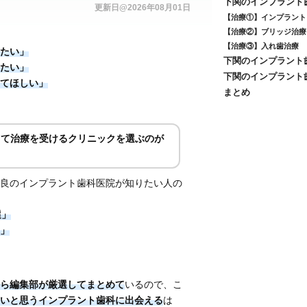
下関のインプラント歯
更新日@2026年08月01日
【治療①】インプラント
【治療②】ブリッジ治療
【治療③】入れ歯治療
たい」
下関のインプラント歯
たい」
下関のインプラント歯
てほしい」
まとめ
って治療を受けるクリニックを選ぶのが
。
良のインプラント歯科医院が知りたい人の
選」
」
ら編集部が厳選してまとめて
いるので、こ
いと思うインプラント歯科に出会える
は