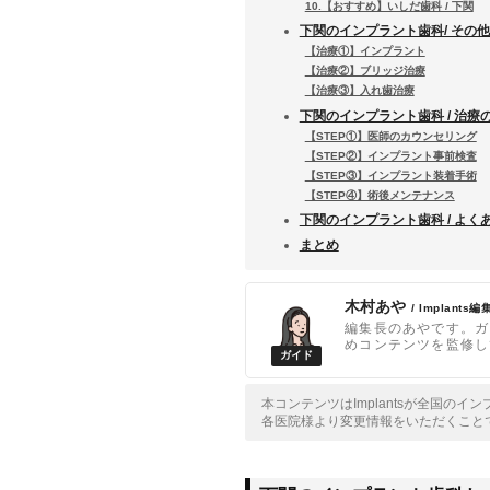
10.【おすすめ】いしだ歯科 / 下関
下関のインプラント歯科/ その
【治療①】インプラント
【治療②】ブリッジ治療
【治療③】入れ歯治療
下関のインプラント歯科 / 治療
【STEP①】医師のカウンセリング
【STEP②】インプラント事前検査
【STEP③】インプラント装着手術
【STEP④】術後メンテナンス
下関のインプラント歯科 / よく
まとめ
木村あや
/ Implants編
編集長のあやです。ガ
めコンテンツを監修し
本コンテンツはImplantsが全国の
各医院様より変更情報をいただくこと