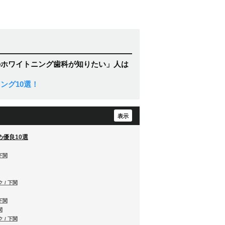
のホワイトニング歯科が知りたい」人は
ング10選！
優良10選
下関
 / 下関
下関
関
 / 下関